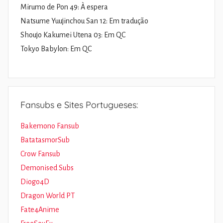
Mirumo de Pon 49: À espera
Natsume Yuujinchou San 12: Em tradução
Shoujo Kakumei Utena 03: Em QC
Tokyo Babylon: Em QC
Fansubs e Sites Portugueses:
Bakemono Fansub
BatatasmorSub
Crow Fansub
Demonised Subs
Diogo4D
Dragon World PT
Fate4Anime