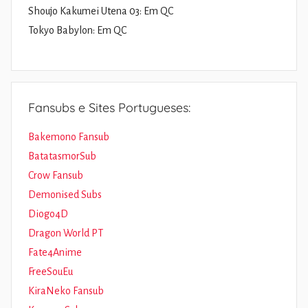
Shoujo Kakumei Utena 03: Em QC
Tokyo Babylon: Em QC
Fansubs e Sites Portugueses:
Bakemono Fansub
BatatasmorSub
Crow Fansub
Demonised Subs
Diogo4D
Dragon World PT
Fate4Anime
FreeSouEu
KiraNeko Fansub