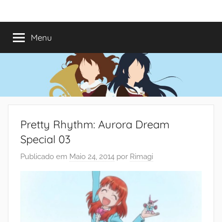
Saltar
Mundo
Há
para
13
o
Menu
do
anos
conteúdo
a
trazer-
Shoujo
vos
o
melhor
dos
Pretty Rhythm: Aurora Dream
romances
Special 03
Publicado em
Maio 24, 2014
por
Rimagi