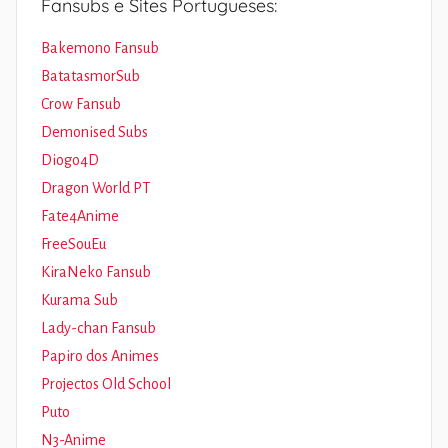
Fansubs e Sites Portugueses:
Bakemono Fansub
BatatasmorSub
Crow Fansub
Demonised Subs
Diogo4D
Dragon World PT
Fate4Anime
FreeSouEu
KiraNeko Fansub
Kurama Sub
Lady-chan Fansub
Papiro dos Animes
Projectos Old School
Puto
N3-Anime