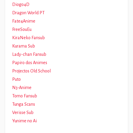
Diogo4D
Dragon World PT
Fate4Anime
FreeSouEu
KiraNeko Fansub
Kurama Sub
Lady-chan Fansub
Papiro dos Animes
Projectos Old School
Puto
N3-Anime
Tomo Fansub
Tunga Scans
Verisse Sub
Yunime no Ai