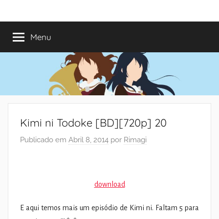
Saltar
Mundo
Há
para
13
o
Menu
do
anos
conteúdo
a
trazer-
Shoujo
vos
o
melhor
dos
Kimi ni Todoke [BD][720p] 20
romances
Publicado em
Abril 8, 2014
por
Rimagi
download
E aqui temos mais um episódio de Kimi ni. Faltam 5 para