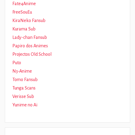
Fate4Anime
FreeSouEu
KiraNeko Fansub
Kurama Sub
Lady-chan Fansub
Papiro dos Animes
Projectos Old School
Puto
N3-Anime
Tomo Fansub
Tunga Scans
Verisse Sub
Yunime no Ai