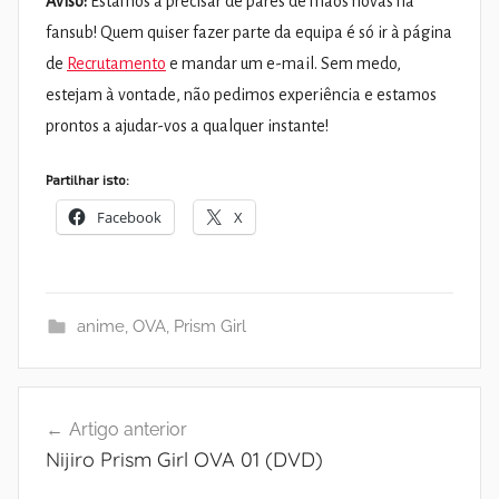
Aviso:
Estamos a precisar de pares de mãos novas na
fansub! Quem quiser fazer parte da equipa é só ir à página
de
Recrutamento
e mandar um e-mail. Sem medo,
estejam à vontade, não pedimos experiência e estamos
prontos a ajudar-vos a qualquer instante!
Partilhar isto:
Facebook
X
anime
,
OVA
,
Prism Girl
Navegação
Artigo anterior
de
Nijiro Prism Girl OVA 01 (DVD)
artigos