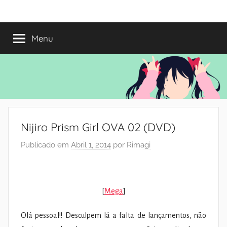
Saltar
Mundo
Há
para
13
o
Menu
do
anos
conteúdo
a
trazer-
Shoujo
vos
o
melhor
dos
Nijiro Prism Girl OVA 02 (DVD)
romances
Publicado em
Abril 1, 2014
por
Rimagi
[
Mega
]
Olá pessoal!! Desculpem lá a falta de lançamentos, não