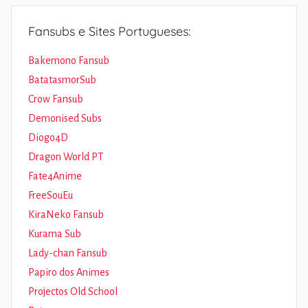
Fansubs e Sites Portugueses:
Bakemono Fansub
BatatasmorSub
Crow Fansub
Demonised Subs
Diogo4D
Dragon World PT
Fate4Anime
FreeSouEu
KiraNeko Fansub
Kurama Sub
Lady-chan Fansub
Papiro dos Animes
Projectos Old School