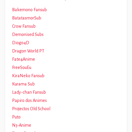
Bakemono Fansub
BatatasmorSub
Crow Fansub
Demonised Subs
Diogo4D
Dragon World PT
Fate4Anime
FreeSouEu
KiraNeko Fansub
Kurama Sub
Lady-chan Fansub
Papiro dos Animes
Projectos Old School
Puto
N3-Anime