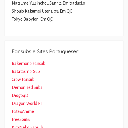
Natsume Yuujinchou San 12: Em tradução
Shoujo Kakumei Utena 03: Em QC
Tokyo Babylon: Em QC
Fansubs e Sites Portugueses:
Bakemono Fansub
BatatasmorSub
Crow Fansub
Demonised Subs
Diogo4D
Dragon World PT
Fate4Anime
FreeSouEu
KiraNeko Fansub