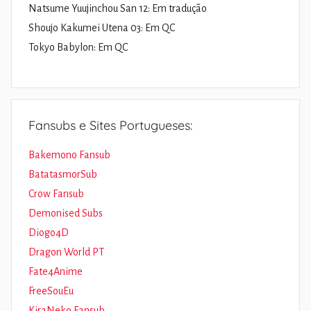
Natsume Yuujinchou San 12: Em tradução
Shoujo Kakumei Utena 03: Em QC
Tokyo Babylon: Em QC
Fansubs e Sites Portugueses:
Bakemono Fansub
BatatasmorSub
Crow Fansub
Demonised Subs
Diogo4D
Dragon World PT
Fate4Anime
FreeSouEu
KiraNeko Fansub