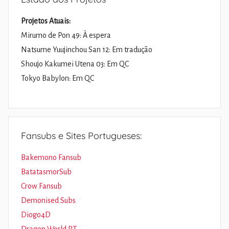
Projetos Atuais:
Mirumo de Pon 49: À espera
Natsume Yuujinchou San 12: Em tradução
Shoujo Kakumei Utena 03: Em QC
Tokyo Babylon: Em QC
Fansubs e Sites Portugueses:
Bakemono Fansub
BatatasmorSub
Crow Fansub
Demonised Subs
Diogo4D
Dragon World PT