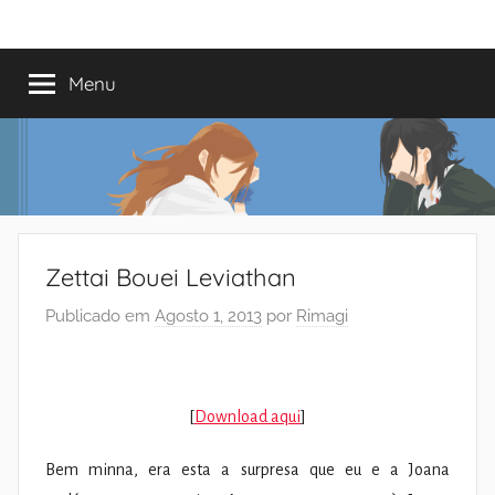
Saltar
Mundo
Há
para
13
o
Menu
do
anos
conteúdo
a
trazer-
Shoujo
vos
o
melhor
dos
Zettai Bouei Leviathan
romances
Publicado em
Agosto 1, 2013
por
Rimagi
[
Download aqui
]
Bem minna, era esta a surpresa que eu e a Joana