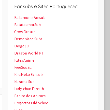
Fansubs e Sites Portugueses:
Bakemono Fansub
BatatasmorSub
Crow Fansub
Demonised Subs
Diogo4D
Dragon World PT
Fate4Anime
FreeSouEu
KiraNeko Fansub
Kurama Sub
Lady-chan Fansub
Papiro dos Animes
Projectos Old School