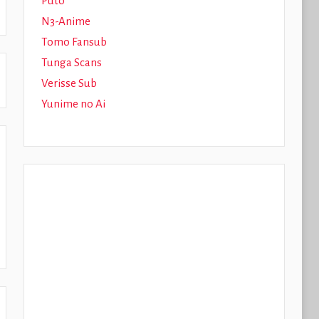
Puto
N3-Anime
Tomo Fansub
Tunga Scans
Verisse Sub
Yunime no Ai