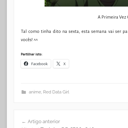
A Primeira Vez
Tal como tinha dito na sexta, esta semana vai ser pa
vocês! ^^
Partilhar isto:
Facebook
X
anime
,
Red Data Girl
Navegação
Artigo anterior
de