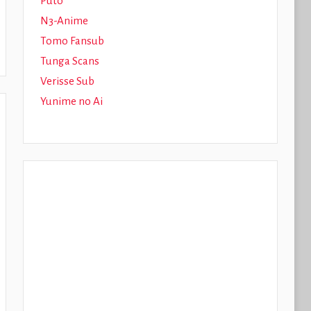
Puto
N3-Anime
Tomo Fansub
Tunga Scans
Verisse Sub
Yunime no Ai