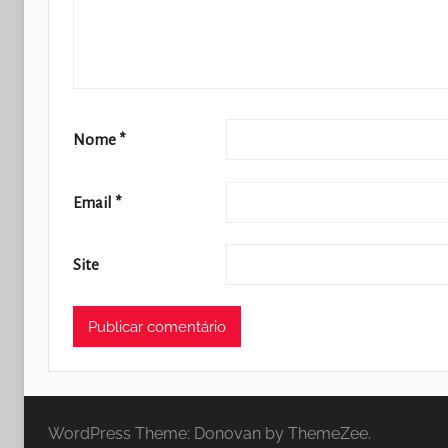
Nome
*
Email
*
Site
WordPress Theme: Donovan by ThemeZee.