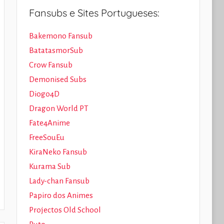
Fansubs e Sites Portugueses:
Bakemono Fansub
BatatasmorSub
Crow Fansub
Demonised Subs
Diogo4D
Dragon World PT
Fate4Anime
FreeSouEu
KiraNeko Fansub
Kurama Sub
Lady-chan Fansub
Papiro dos Animes
Projectos Old School