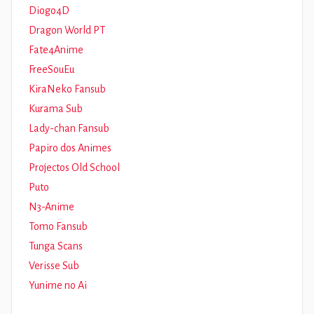
Diogo4D
Dragon World PT
Fate4Anime
FreeSouEu
KiraNeko Fansub
Kurama Sub
Lady-chan Fansub
Papiro dos Animes
Projectos Old School
Puto
N3-Anime
Tomo Fansub
Tunga Scans
Verisse Sub
Yunime no Ai