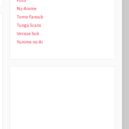
Puto
N3-Anime
Tomo Fansub
Tunga Scans
Verisse Sub
Yunime no Ai