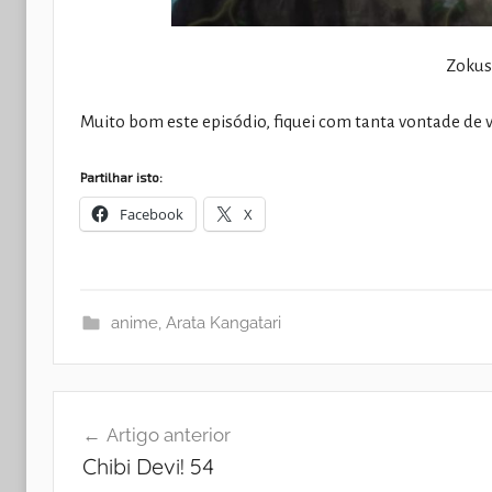
Zoku
Muito bom este episódio, fiquei com tanta vontade de 
Partilhar isto:
Facebook
X
anime
,
Arata Kangatari
Navegação
Artigo anterior
de
Chibi Devi! 54
artigos