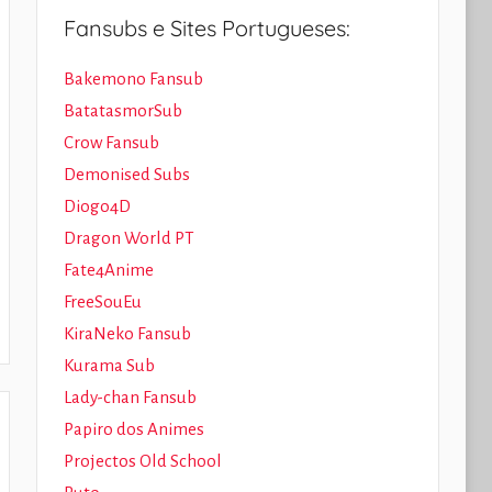
Fansubs e Sites Portugueses:
Bakemono Fansub
BatatasmorSub
Crow Fansub
Demonised Subs
Diogo4D
Dragon World PT
Fate4Anime
FreeSouEu
KiraNeko Fansub
Kurama Sub
Lady-chan Fansub
Papiro dos Animes
Projectos Old School