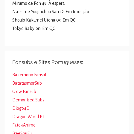
Mirumo de Pon 49: À espera
Natsume Yuujinchou San 12: Em tradução
Shoujo Kakumei Utena 03: Em QC
Tokyo Babylon: Em QC
Fansubs e Sites Portugueses:
Bakemono Fansub
BatatasmorSub
Crow Fansub
Demonised Subs
Diogo4D
Dragon World PT
Fate4Anime
FreeSouEu