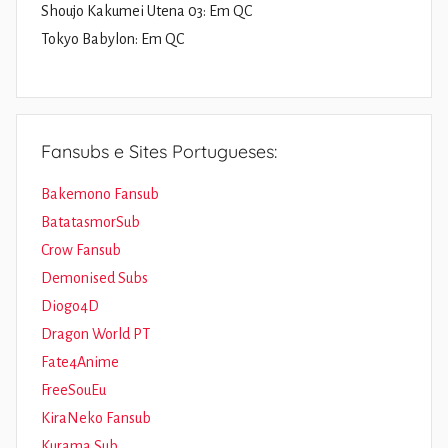
Shoujo Kakumei Utena 03: Em QC
Tokyo Babylon: Em QC
Fansubs e Sites Portugueses:
Bakemono Fansub
BatatasmorSub
Crow Fansub
Demonised Subs
Diogo4D
Dragon World PT
Fate4Anime
FreeSouEu
KiraNeko Fansub
Kurama Sub