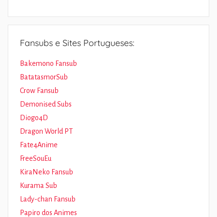
Fansubs e Sites Portugueses:
Bakemono Fansub
BatatasmorSub
Crow Fansub
Demonised Subs
Diogo4D
Dragon World PT
Fate4Anime
FreeSouEu
KiraNeko Fansub
Kurama Sub
Lady-chan Fansub
Papiro dos Animes