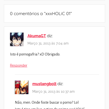
0 comentários a “
xxxHOLiC 01
”
AkumaGT
diz:
Março 31, 2013 às 7:04 am
Isto é pornogafria? xD Obrigado.
Responder
mustangbolt
diz:
Março 31, 2013 às 10:37 am
Não, men. Onde foste buscar o porno? Lol