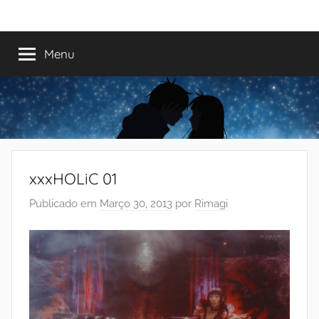
Saltar
Mundo
Há
para
13
o
Menu
do
anos
conteúdo
a
trazer-
Shoujo
vos
o
melhor
dos
xxxHOLiC 01
romances
Publicado em
Março 30, 2013
por
Rimagi