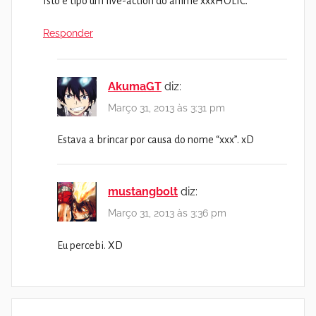
Isto é tipo um live-action do anime xxxHOLIC.
Responder
AkumaGT
diz:
Março 31, 2013 às 3:31 pm
Estava a brincar por causa do nome “xxx”. xD
mustangbolt
diz:
Março 31, 2013 às 3:36 pm
Eu percebi. XD