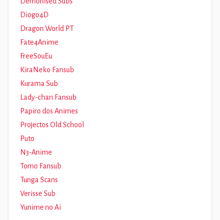
Demonised Subs
Diogo4D
Dragon World PT
Fate4Anime
FreeSouEu
KiraNeko Fansub
Kurama Sub
Lady-chan Fansub
Papiro dos Animes
Projectos Old School
Puto
N3-Anime
Tomo Fansub
Tunga Scans
Verisse Sub
Yunime no Ai