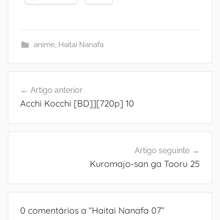
anime
,
Haitai Nanafa
Navegação
Artigo anterior
de
Acchi Kocchi [BD]][720p] 10
artigos
Artigo seguinte
Kuromajo-san ga Tooru 25
0 comentários a “
Haitai Nanafa 07
”