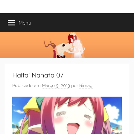
Saltar
Mundo
Há
para
13
o
Menu
do
anos
conteúdo
a
trazer-
Shoujo
vos
o
melhor
dos
Haitai Nanafa 07
romances
Publicado em
Março 9, 2013
por
Rimagi