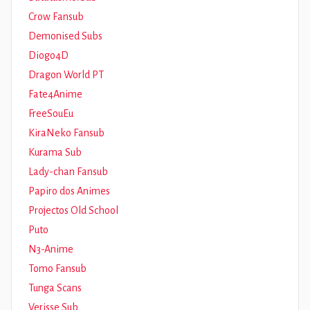
Crow Fansub
Demonised Subs
Diogo4D
Dragon World PT
Fate4Anime
FreeSouEu
KiraNeko Fansub
Kurama Sub
Lady-chan Fansub
Papiro dos Animes
Projectos Old School
Puto
N3-Anime
Tomo Fansub
Tunga Scans
Verisse Sub