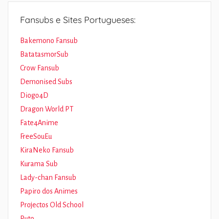
Fansubs e Sites Portugueses:
Bakemono Fansub
BatatasmorSub
Crow Fansub
Demonised Subs
Diogo4D
Dragon World PT
Fate4Anime
FreeSouEu
KiraNeko Fansub
Kurama Sub
Lady-chan Fansub
Papiro dos Animes
Projectos Old School
Puto