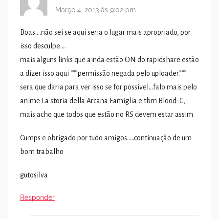
Março 4, 2013 às 9:02 pm
Boas….não sei se aqui seria o lugar mais apropriado, por
isso desculpe….
mais alguns links que ainda estão ON do rapidshare estão
a dizer isso aqui “””permissão negada pelo uploader.”””
sera que daria para ver isso se for possivel…falo mais pelo
anime La storia della Arcana Famiglia e tbm Blood-C,
mais acho que todos que estão no RS devem estar assim
Cumps e obrigado por tudo amigos…..continuação de um
bom trabalho
gutosilva
Responder