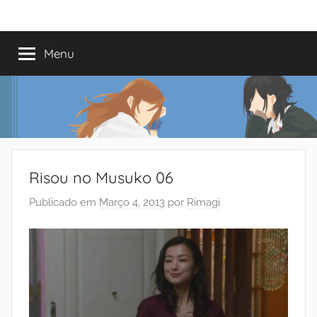
Saltar
Mundo
Há
para
13
o
Menu
do
anos
conteúdo
a
trazer-
Shoujo
vos
o
melhor
dos
Risou no Musuko 06
romances
Publicado em
Março 4, 2013
por
Rimagi