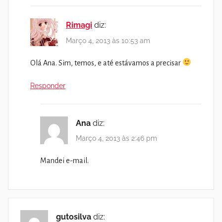
Rimagi
diz:
Março 4, 2013 às 10:53 am
Olá Ana. Sim, temos, e até estávamos a precisar
Responder
Ana
diz:
Março 4, 2013 às 2:46 pm
Mandei e-mail.
gutosilva
diz: