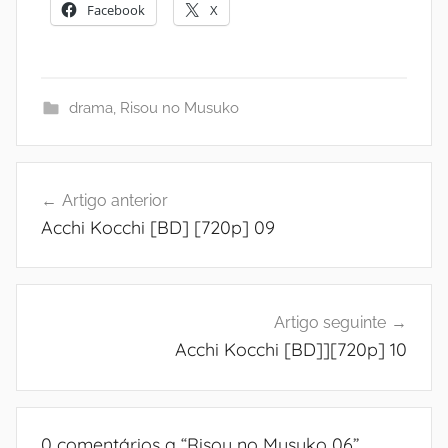
Facebook
X
drama
,
Risou no Musuko
Navegação
Artigo anterior
de
Acchi Kocchi [BD] [720p] 09
artigos
Artigo seguinte
Acchi Kocchi [BD]][720p] 10
0 comentários a “
Risou no Musuko 06
”