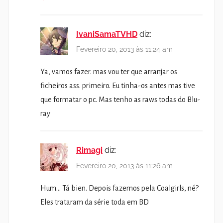
IvaniSamaTVHD
diz:
Fevereiro 20, 2013 às 11:24 am
Ya, vamos fazer. mas vou ter que arranjar os
ficheiros ass. primeiro. Eu tinha-os antes mas tive
que formatar o pc. Mas tenho as raws todas do Blu-
ray
Rimagi
diz:
Fevereiro 20, 2013 às 11:26 am
Hum… Tá bien. Depois fazemos pela Coalgirls, né?
Eles trataram da série toda em BD