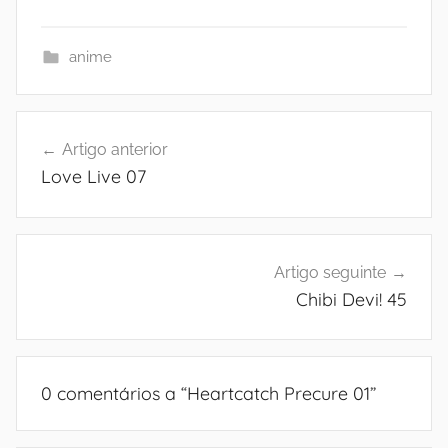
anime
Navegação
Artigo anterior
de
Love Live 07
artigos
Artigo seguinte
Chibi Devi! 45
0 comentários a “
Heartcatch Precure 01
”