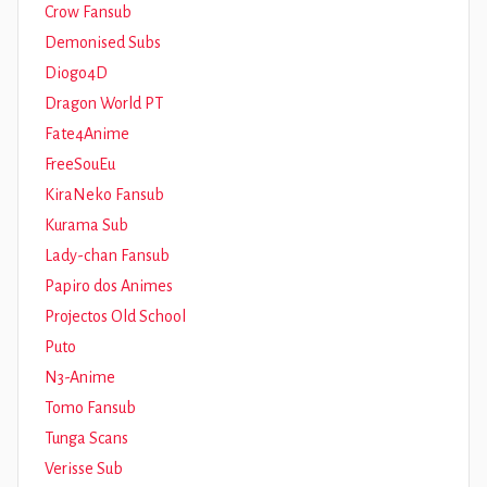
Crow Fansub
Demonised Subs
Diogo4D
Dragon World PT
Fate4Anime
FreeSouEu
KiraNeko Fansub
Kurama Sub
Lady-chan Fansub
Papiro dos Animes
Projectos Old School
Puto
N3-Anime
Tomo Fansub
Tunga Scans
Verisse Sub