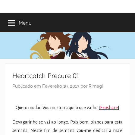
Saltar
Mundo
Há
para
13
o
Menu
do
anos
conteúdo
a
trazer-
Shoujo
vos
o
melhor
dos
Heartcatch Precure 01
romances
Publicado em
Fevereiro 19, 2013
por
Rimagi
Quero mudar! Vou mostrar aquilo que valho [
Exoshare
]
Devagarinho se vai ao longe. Pois bem, planos para esta
semana! Neste fim de semana vou-me dedicar a mais