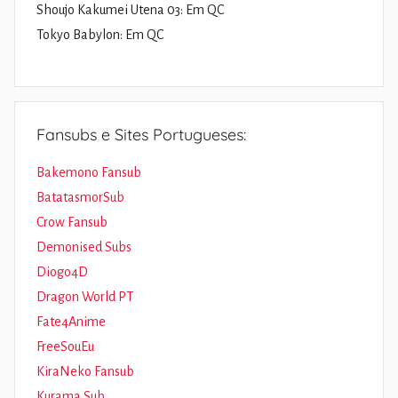
Shoujo Kakumei Utena 03: Em QC
Tokyo Babylon: Em QC
Fansubs e Sites Portugueses:
Bakemono Fansub
BatatasmorSub
Crow Fansub
Demonised Subs
Diogo4D
Dragon World PT
Fate4Anime
FreeSouEu
KiraNeko Fansub
Kurama Sub