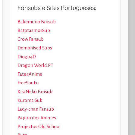
Fansubs e Sites Portugueses:
Bakemono Fansub
BatatasmorSub
Crow Fansub
Demonised Subs
Diogo4D
Dragon World PT
Fate4Anime
FreeSouEu
KiraNeko Fansub
Kurama Sub
Lady-chan Fansub
Papiro dos Animes
Projectos Old School