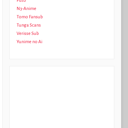
Puto
N3-Anime
Tomo Fansub
Tunga Scans
Verisse Sub
Yunime no Ai