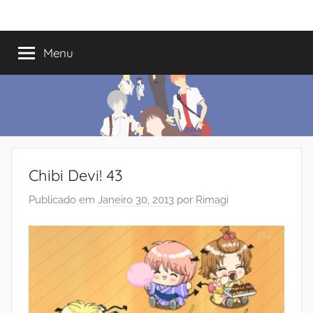
Saltar
Mundo
Há
para
13
o
Menu
do
anos
conteúdo
a
trazer-
Shoujo
vos
o
melhor
dos
Chibi Devi! 43
romances
Publicado em
Janeiro 30, 2013
por
Rimagi