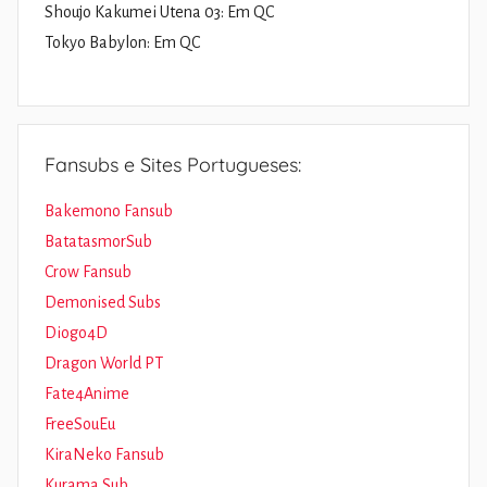
Shoujo Kakumei Utena 03: Em QC
Tokyo Babylon: Em QC
Fansubs e Sites Portugueses:
Bakemono Fansub
BatatasmorSub
Crow Fansub
Demonised Subs
Diogo4D
Dragon World PT
Fate4Anime
FreeSouEu
KiraNeko Fansub
Kurama Sub