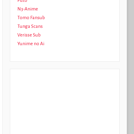
Puto
N3-Anime
Tomo Fansub
Tunga Scans
Verisse Sub
Yunime no Ai