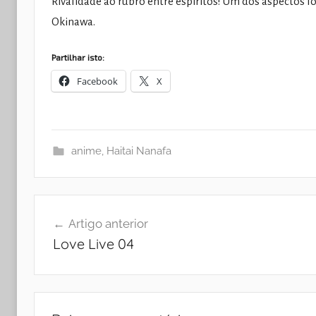
Rivalidade ao rubro entre espíritos! Um dos aspectos fo
Okinawa.
Partilhar isto:
Facebook
X
anime
,
Haitai Nanafa
Navegação
Artigo anterior
de
Love Live 04
artigos