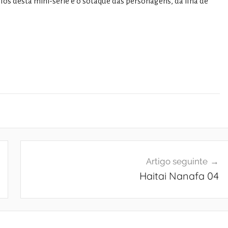
fos desta mini-série é o sotaque das personagens, da ilha de
Artigo seguinte
Haitai Nanafa 04