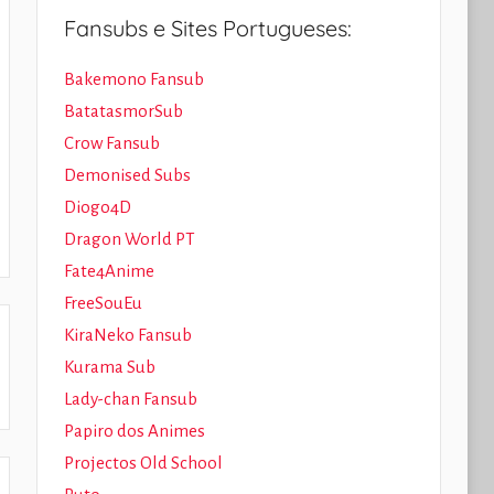
Fansubs e Sites Portugueses:
Bakemono Fansub
BatatasmorSub
Crow Fansub
Demonised Subs
Diogo4D
Dragon World PT
Fate4Anime
FreeSouEu
KiraNeko Fansub
Kurama Sub
Lady-chan Fansub
Papiro dos Animes
Projectos Old School