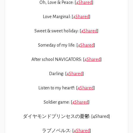
Oh, Love & Peace: [
4Shared
]
Love Marginal: [
4Shared
]
Sweet & sweet holiday: [
4Shared
]
Someday of my life: [
4Shared
]
After school NAVIGATORS: [
4Shared
]
Darling: [
4Shared
]
Listen to my heart!!: [
4Shared
]
Soldier game: [
4Shared
]
ダイヤモンドプリンセスの憂鬱: [4Shared]
ラブノベルス: [
4Shared
]