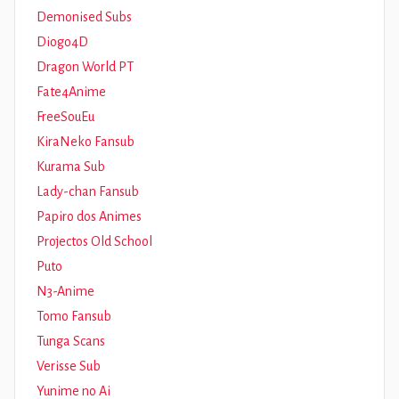
Demonised Subs
Diogo4D
Dragon World PT
Fate4Anime
FreeSouEu
KiraNeko Fansub
Kurama Sub
Lady-chan Fansub
Papiro dos Animes
Projectos Old School
Puto
N3-Anime
Tomo Fansub
Tunga Scans
Verisse Sub
Yunime no Ai