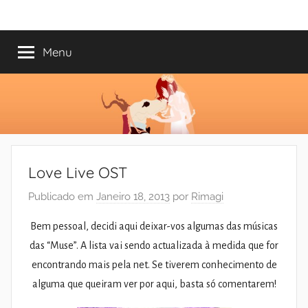
Saltar
Mundo
Há
para
13
o
Menu
do
anos
conteúdo
a
trazer-
Shoujo
vos
o
melhor
dos
Love Live OST
romances
Publicado em
Janeiro 18, 2013
por
Rimagi
Bem pessoal, decidi aqui deixar-vos algumas das músicas
das “Muse”. A lista vai sendo actualizada à medida que for
encontrando mais pela net. Se tiverem conhecimento de
alguma que queiram ver por aqui, basta só comentarem!