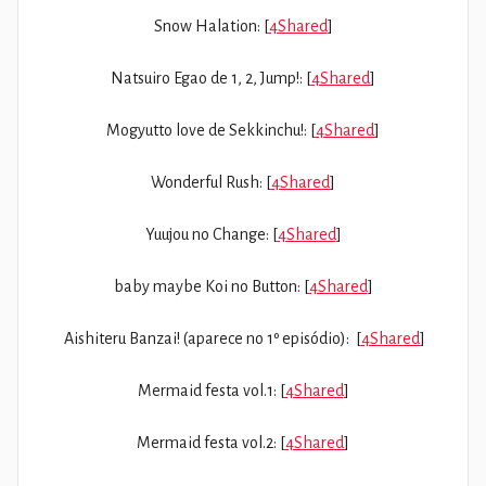
Snow Halation: [
4Shared
]
Natsuiro Egao de 1, 2, Jump!: [
4Shared
]
Mogyutto love de Sekkinchu!: [
4Shared
]
Wonderful Rush: [
4Shared
]
Yuujou no Change
: [
4Shared
]
baby maybe Koi no Button: [
4Shared
]
Aishiteru Banzai! (aparece no 1º episódio): [
4Shared
]
Mermaid festa vol.1: [
4Shared
]
Mermaid festa vol.2: [
4Shared
]