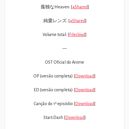
孤独なHeaven: [
4Shared
]
純愛レンズ: [
4Shared
]
Volume total: [
Filecloud
]
—
OST Oficial do Anime
OP (versão completa) [
Download
]
ED (versão completa) [
Download
]
Canção do 1º episódio [
Download
]
Start:Dash [
Download
]