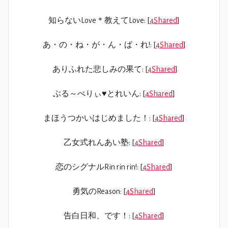
知らないLove＊教えてLove: [
4Shared
]
あ・の・ね・が・ん・ば・れ!: [
4Shared
]
ありふれた悲しみの果て: [
4Shared
]
ぶる～べりぃ♥とれいん: [
4Shared
]
まほうつかいはじめました！: [
4Shared
]
乙女式れんあい塾: [
4Shared
]
恋のシグナルRin rin rin!: [
4Shared
]
勇気のReason: [
4Shared
]
告白日和、です！: [
4Shared
]