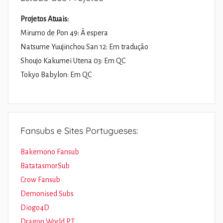
Projetos Atuais:
Mirumo de Pon 49: À espera
Natsume Yuujinchou San 12: Em tradução
Shoujo Kakumei Utena 03: Em QC
Tokyo Babylon: Em QC
Fansubs e Sites Portugueses:
Bakemono Fansub
BatatasmorSub
Crow Fansub
Demonised Subs
Diogo4D
Dragon World PT