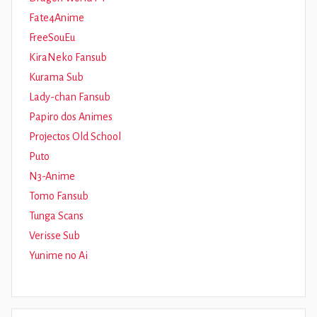
Fate4Anime
FreeSouEu
KiraNeko Fansub
Kurama Sub
Lady-chan Fansub
Papiro dos Animes
Projectos Old School
Puto
N3-Anime
Tomo Fansub
Tunga Scans
Verisse Sub
Yunime no Ai