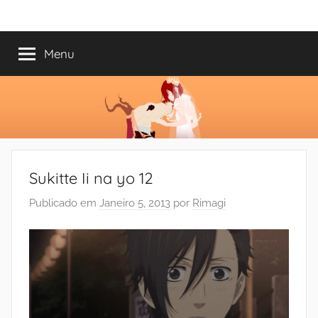
Saltar
Mundo
Há
para
13
o
Menu
do
anos
conteúdo
a
trazer-
Shoujo
vos
o
melhor
dos
Sukitte Ii na yo 12
romances
Publicado em
Janeiro 5, 2013
por
Rimagi