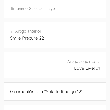
anime
,
Sukkite Ii na yo
Navegação
Artigo anterior
de
Smile Precure 22
artigos
Artigo seguinte
Love Live! 01
0 comentários a “
Sukitte Ii na yo 12
”