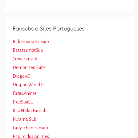
Fansubs e Sites Portugueses:
Bakemono Fansub
BatatasmorSub
Crow Fansub
Demonised Subs
Diogo4D
Dragon World PT
Fate4Anime
FreeSouEu
KiraNeko Fansub
Kurama Sub
Lady-chan Fansub
Papiro dos Animes