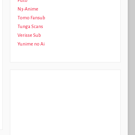
Puto
N3-Anime
Tomo Fansub
Tunga Scans
Verisse Sub
Yunime no Ai