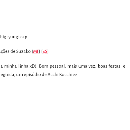
ações de Suzako [
MF
] [
4S
]
a minha linha xD). Bem pessoal, mais uma vez, boas festas, e
seguida, um episódio de Acchi Kocchi ^^