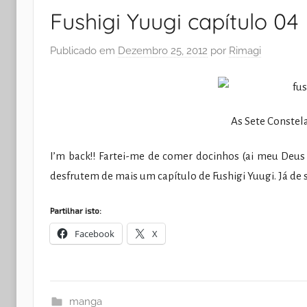
Fushigi Yuugi capítulo 04
Publicado em
Dezembro 25, 2012
por
Rimagi
As Sete Constel
I’m back!! Fartei-me de comer docinhos (ai meu Deus 
desfrutem de mais um capítulo de Fushigi Yuugi. Já de 
Partilhar isto:
Facebook
X
manga