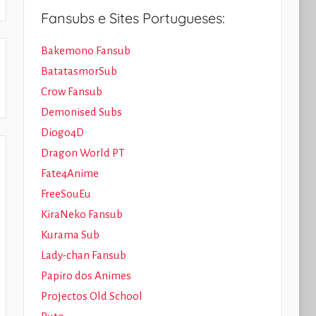
Fansubs e Sites Portugueses:
Bakemono Fansub
BatatasmorSub
Crow Fansub
Demonised Subs
Diogo4D
Dragon World PT
Fate4Anime
FreeSouEu
KiraNeko Fansub
Kurama Sub
Lady-chan Fansub
Papiro dos Animes
Projectos Old School