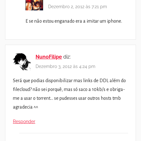
Dezembro 2, 2012 às 7:21 pm
E se não estou enganado era a imitar um iphone.
NunoFilipe
diz:
Dezembro 3, 2012 às 4:24 pm
Será que podias disponibilizar mas links de DDL além do
filecloud? não sei porquê, mas só saco a 10kb/s e obriga-
me a usar o torrent… se pudesses usar outros hosts tmb
agradecia ^^
Responder