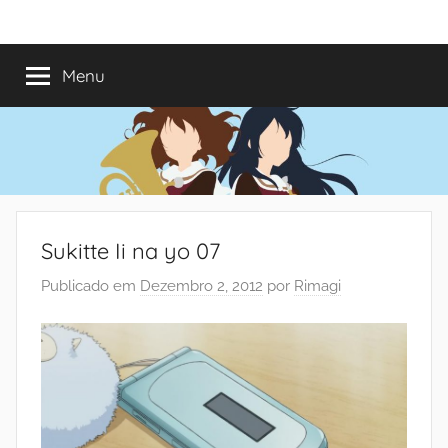
Saltar
Mundo
Há
para
13
o
Menu
do
anos
conteúdo
a
trazer-
Shoujo
vos
o
melhor
dos
Sukitte Ii na yo 07
romances
Publicado em
Dezembro 2, 2012
por
Rimagi