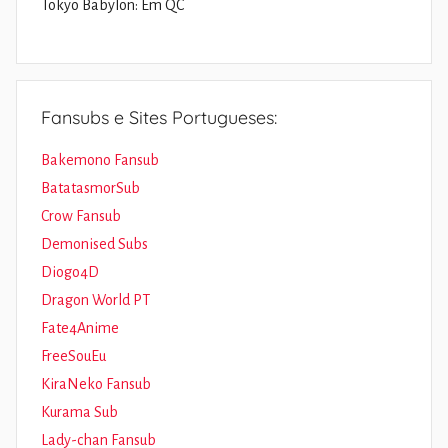
Tokyo Babylon: Em QC
Fansubs e Sites Portugueses:
Bakemono Fansub
BatatasmorSub
Crow Fansub
Demonised Subs
Diogo4D
Dragon World PT
Fate4Anime
FreeSouEu
KiraNeko Fansub
Kurama Sub
Lady-chan Fansub