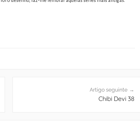
foi o desenho, faz-me lembrar aquelas séries mais antigas.
Artigo seguinte
Chibi Devi 38