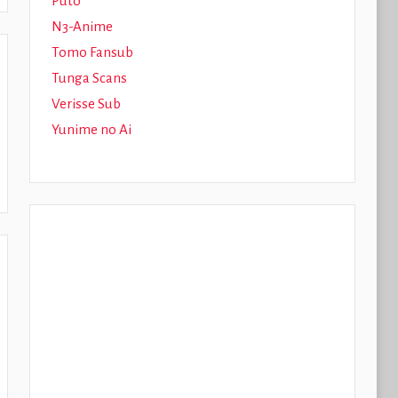
Puto
N3-Anime
Tomo Fansub
Tunga Scans
Verisse Sub
Yunime no Ai