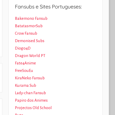
Fansubs e Sites Portugueses:
Bakemono Fansub
BatatasmorSub
Crow Fansub
Demonised Subs
Diogo4D
Dragon World PT
Fate4Anime
FreeSouEu
KiraNeko Fansub
Kurama Sub
Lady-chan Fansub
Papiro dos Animes
Projectos Old School