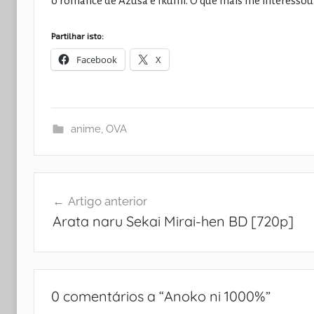
o romance de Azusa e Ikumi. O que mais me interessou 
Partilhar isto:
Facebook
X
anime
,
OVA
Navegação
Artigo anterior
de
Arata naru Sekai Mirai-hen BD [720p]
artigos
0 comentários a “
Anoko ni 1000%
”