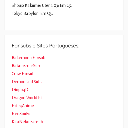
Shoujo Kakumei Utena 03: Em QC
Tokyo Babylon: Em QC
Fansubs e Sites Portugueses:
Bakemono Fansub
BatatasmorSub
Crow Fansub
Demonised Subs
Diogo4D
Dragon World PT
Fate4Anime
FreeSouEu
KiraNeko Fansub