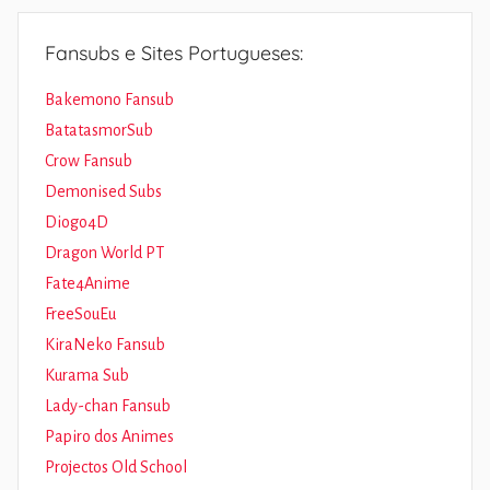
Fansubs e Sites Portugueses:
Bakemono Fansub
BatatasmorSub
Crow Fansub
Demonised Subs
Diogo4D
Dragon World PT
Fate4Anime
FreeSouEu
KiraNeko Fansub
Kurama Sub
Lady-chan Fansub
Papiro dos Animes
Projectos Old School