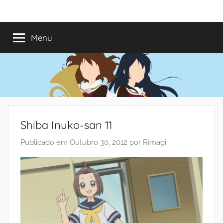
Saltar
Mundo
Há
para
13
o
Menu
do
anos
conteúdo
a
trazer-
Shoujo
vos
o
melhor
dos
Shiba Inuko-san 11
romances
Publicado em
Outubro 30, 2012
por
Rimagi