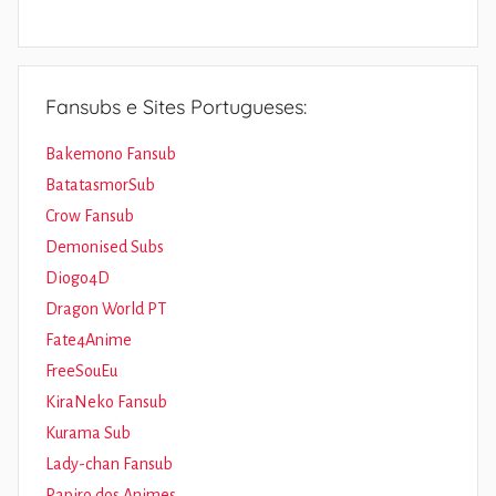
Fansubs e Sites Portugueses:
Bakemono Fansub
BatatasmorSub
Crow Fansub
Demonised Subs
Diogo4D
Dragon World PT
Fate4Anime
FreeSouEu
KiraNeko Fansub
Kurama Sub
Lady-chan Fansub
Papiro dos Animes