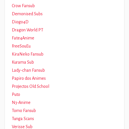
Crow Fansub
Demonised Subs
Diogo4D
Dragon World PT
Fate4Anime
FreeSouEu
KiraNeko Fansub
Kurama Sub
Lady-chan Fansub
Papiro dos Animes
Projectos Old School
Puto
N3-Anime
Tomo Fansub
Tunga Scans
Verisse Sub