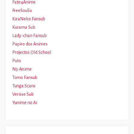
Fate4Anime
FreeSouEu
KiraNeko Fansub
Kurama Sub
Lady-chan Fansub
Papiro dos Animes
Projectos Old School
Puto
N3-Anime
Tomo Fansub
Tunga Scans
Verisse Sub
Yunime no Ai