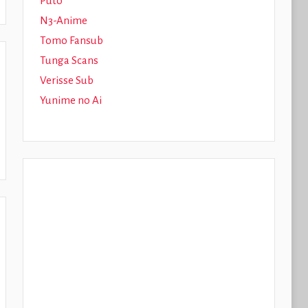
Puto
N3-Anime
Tomo Fansub
Tunga Scans
Verisse Sub
Yunime no Ai