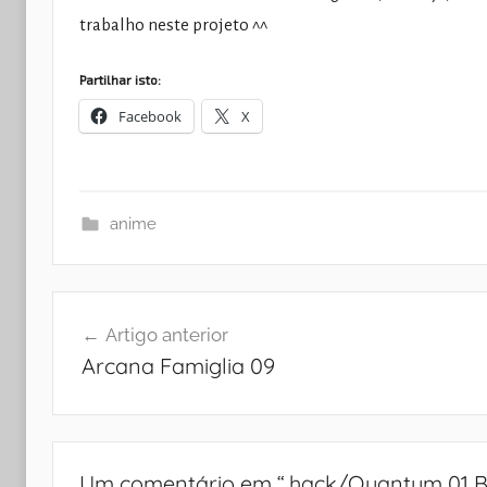
trabalho neste projeto ^^
Partilhar isto:
Facebook
X
anime
Navegação
Artigo anterior
de
Arcana Famiglia 09
artigos
Um comentário em “
.hack/Quantum 01 B