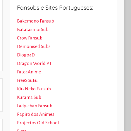
Fansubs e Sites Portugueses:
Bakemono Fansub
BatatasmorSub
Crow Fansub
Demonised Subs
Diogo4D
Dragon World PT
Fate4Anime
FreeSouEu
KiraNeko Fansub
Kurama Sub
Lady-chan Fansub
Papiro dos Animes
Projectos Old School