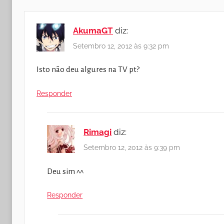
AkumaGT
diz:
Setembro 12, 2012 às 9:32 pm
Isto não deu algures na TV pt?
Responder
Rimagi
diz:
Setembro 12, 2012 às 9:39 pm
Deu sim ^^
Responder