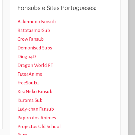
Fansubs e Sites Portugueses:
Bakemono Fansub
BatatasmorSub
Crow Fansub
Demonised Subs
Diogo4D
Dragon World PT
Fate4Anime
FreeSouEu
KiraNeko Fansub
Kurama Sub
Lady-chan Fansub
Papiro dos Animes
Projectos Old School