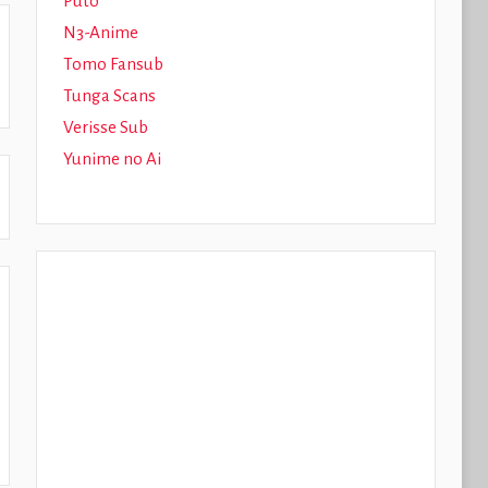
Puto
N3-Anime
Tomo Fansub
Tunga Scans
Verisse Sub
Yunime no Ai