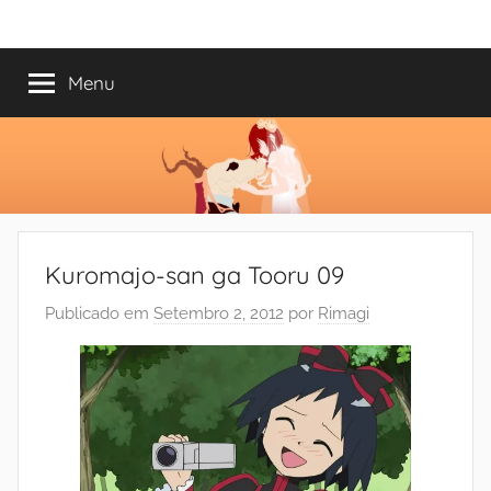
Saltar
Mundo
Há
para
13
o
Menu
do
anos
conteúdo
a
trazer-
Shoujo
vos
o
melhor
dos
Kuromajo-san ga Tooru 09
romances
Publicado em
Setembro 2, 2012
por
Rimagi