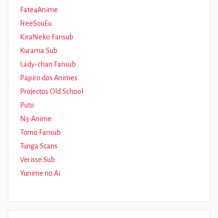
Fate4Anime
FreeSouEu
KiraNeko Fansub
Kurama Sub
Lady-chan Fansub
Papiro dos Animes
Projectos Old School
Puto
N3-Anime
Tomo Fansub
Tunga Scans
Verisse Sub
Yunime no Ai