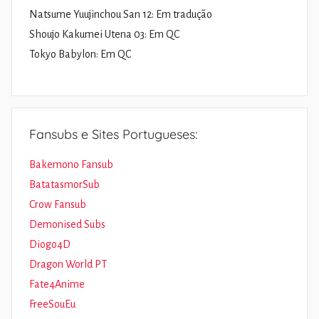
Natsume Yuujinchou San 12: Em tradução
Shoujo Kakumei Utena 03: Em QC
Tokyo Babylon: Em QC
Fansubs e Sites Portugueses:
Bakemono Fansub
BatatasmorSub
Crow Fansub
Demonised Subs
Diogo4D
Dragon World PT
Fate4Anime
FreeSouEu