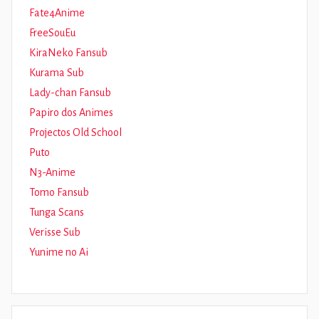
Fate4Anime
FreeSouEu
KiraNeko Fansub
Kurama Sub
Lady-chan Fansub
Papiro dos Animes
Projectos Old School
Puto
N3-Anime
Tomo Fansub
Tunga Scans
Verisse Sub
Yunime no Ai