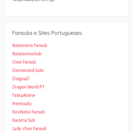
Fansubs e Sites Portugueses:
Bakemono Fansub
BatatasmorSub
Crow Fansub
Demonised Subs
Diogo4D
Dragon World PT
Fate4Anime
FreeSouEu
KiraNeko Fansub
Kurama Sub
Lady-chan Fansub