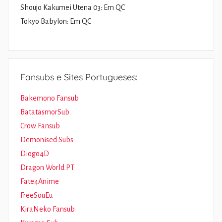
Shoujo Kakumei Utena 03: Em QC
Tokyo Babylon: Em QC
Fansubs e Sites Portugueses:
Bakemono Fansub
BatatasmorSub
Crow Fansub
Demonised Subs
Diogo4D
Dragon World PT
Fate4Anime
FreeSouEu
KiraNeko Fansub