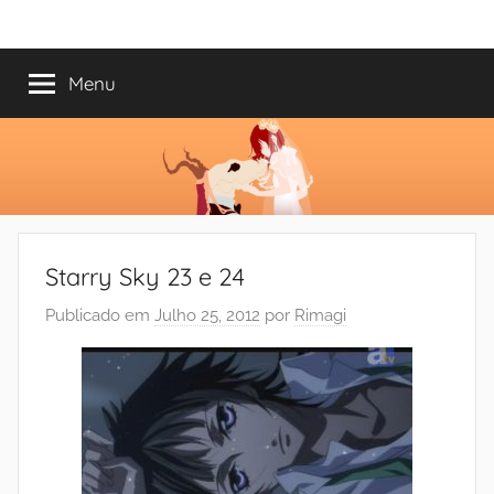
Saltar
Mundo
Há
para
13
o
Menu
do
anos
conteúdo
a
trazer-
Shoujo
vos
o
melhor
dos
Starry Sky 23 e 24
romances
Publicado em
Julho 25, 2012
por
Rimagi