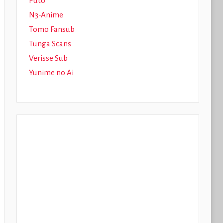
Puto
N3-Anime
Tomo Fansub
Tunga Scans
Verisse Sub
Yunime no Ai