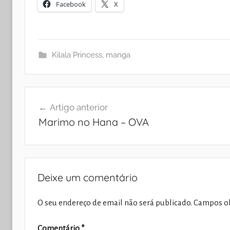
Facebook
X
Kilala Princess
,
manga
Navegação
Artigo anterior
de
Marimo no Hana – OVA
artigos
Deixe um comentário
O seu endereço de email não será publicado.
Campos ob
Comentário
*