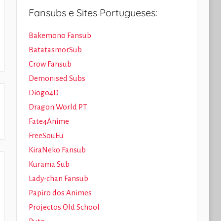
Fansubs e Sites Portugueses:
Bakemono Fansub
BatatasmorSub
Crow Fansub
Demonised Subs
Diogo4D
Dragon World PT
Fate4Anime
FreeSouEu
KiraNeko Fansub
Kurama Sub
Lady-chan Fansub
Papiro dos Animes
Projectos Old School