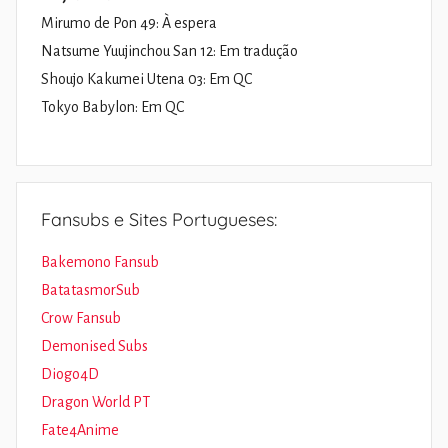
Mirumo de Pon 49: À espera
Natsume Yuujinchou San 12: Em tradução
Shoujo Kakumei Utena 03: Em QC
Tokyo Babylon: Em QC
Fansubs e Sites Portugueses:
Bakemono Fansub
BatatasmorSub
Crow Fansub
Demonised Subs
Diogo4D
Dragon World PT
Fate4Anime