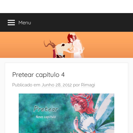
Saltar
Mundo
Há
para
13
o
Menu
do
anos
conteúdo
a
trazer-
Shoujo
vos
o
melhor
dos
Pretear capítulo 4
romances
Publicado em
Junho 28, 2012
por
Rimagi