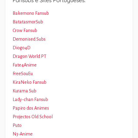
Fansubs e Sites Portugueses:
Bakemono Fansub
BatatasmorSub
Crow Fansub
Demonised Subs
Diogo4D
Dragon World PT
Fate4Anime
FreeSouEu
KiraNeko Fansub
Kurama Sub
Lady-chan Fansub
Papiro dos Animes
Projectos Old School
Puto
N3-Anime