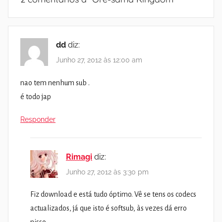
dd
diz:
Junho 27, 2012 às 12:00 am
nao tem nenhum sub .
é todo jap
Responder
Rimagi
diz:
Junho 27, 2012 às 3:30 pm
Fiz download e está tudo óptimo. Vê se tens os codecs
actualizados, já que isto é softsub, às vezes dá erro
nisso.