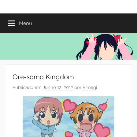
Saltar
Mundo
Há
para
13
o
Menu
do
anos
conteúdo
a
trazer-
Shoujo
vos
o
melhor
dos
Ore-sama Kingdom
romances
Publicado em
Junho 12, 2012
por
Rimagi