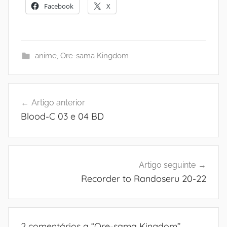
Facebook
X
anime
,
Ore-sama Kingdom
Navegação
Artigo anterior
de
Blood-C 03 e 04 BD
artigos
Artigo seguinte
Recorder to Randoseru 20-22
2 comentários a “
Ore-sama Kingdom
”