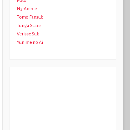
Puto
N3-Anime
Tomo Fansub
Tunga Scans
Verisse Sub
Yunime no Ai