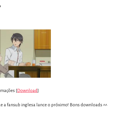
7
imações [
Download
]
que a fansub inglesa lance o próximo! Bons downloads ^^