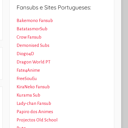
Fansubs e Sites Portugueses:
Bakemono Fansub
BatatasmorSub
Crow Fansub
Demonised Subs
Diogo4D
Dragon World PT
Fate4Anime
FreeSouEu
KiraNeko Fansub
Kurama Sub
Lady-chan Fansub
Papiro dos Animes
Projectos Old School