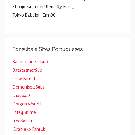
Shoujo Kakumei Utena 03: Em QC
Tokyo Babylon: Em QC
Fansubs e Sites Portugueses:
Bakemono Fansub
BatatasmorSub
Crow Fansub
Demonised Subs
Diogo4D
Dragon World PT
Fate4Anime
FreeSouEu
KiraNeko Fansub