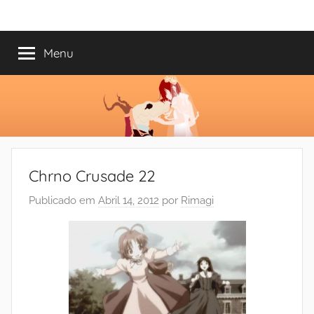
Saltar
Mundo
Há
para
13
o
Menu
do
anos
conteúdo
a
trazer-
Shoujo
vos
o
melhor
dos
Chrno Crusade 22
romances
Publicado em
Abril 14, 2012
por
Rimagi