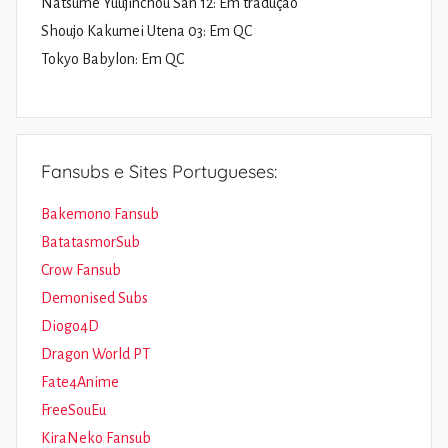
Natsume Yuujinchou San 12: Em tradução
Shoujo Kakumei Utena 03: Em QC
Tokyo Babylon: Em QC
Fansubs e Sites Portugueses:
Bakemono Fansub
BatatasmorSub
Crow Fansub
Demonised Subs
Diogo4D
Dragon World PT
Fate4Anime
FreeSouEu
KiraNeko Fansub